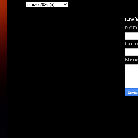
¡Envía
Nom
Corr
Men